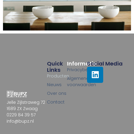
Quick
Informatie
Social Media
Links
Privacybeleid
Producten
Algemene
Nieuws
voorwaarden
Over ons
Contact
Jelle Zijlstraweg 72
1689 ZX Zwaag
0229 84 39 57
info@bupz.nl